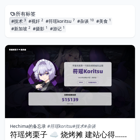
所有标签
3
2
7
10
1
#技术
#视奸
#符瑶koritsu
#杂谈
#美食
2
1
1
#新加坡
#摄影
#游记
Hechima的备忘录
#符瑶koritsu
#技术
#杂谈
符瑶烤栗子 ☁ 烧烤摊 建站心得……