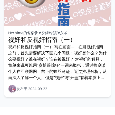
Hechima的备忘录
#杂谈
#视奸
#技术
视奸和反视奸指南（一）
视奸和反视奸指南（一） 写在前面…… 在讲视奸指南
之前，首先需要解决下面几个问题：视奸是什么？为什
么要视奸？谁在视奸？谁在被视奸？ 对视奸的解释，
简单来说可以用”赛博跟踪狂“一词来概括，通过搜刮某
个人在互联网网上留下的蛛丝马迹，近过推理分析，从
而深入了解一个人。但是“视奸”与“开盒”有着本质上的
不同
发布于 2024-09-22