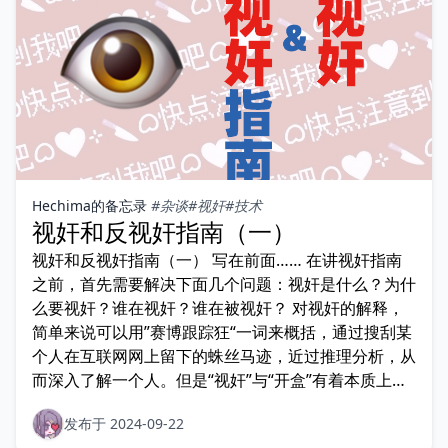
Hechima的备忘录
#杂谈
#视奸
#技术
视奸和反视奸指南（一）
视奸和反视奸指南（一） 写在前面…… 在讲视奸指南
之前，首先需要解决下面几个问题：视奸是什么？为什
么要视奸？谁在视奸？谁在被视奸？ 对视奸的解释，
简单来说可以用”赛博跟踪狂“一词来概括，通过搜刮某
个人在互联网网上留下的蛛丝马迹，近过推理分析，从
而深入了解一个人。但是“视奸”与“开盒”有着本质上的
不同
发布于 2024-09-22