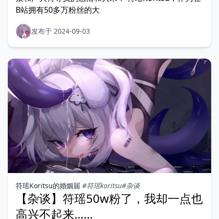
B站拥有50多万粉丝的大
发布于 2024-09-03
符瑶Koritsu的婚姻届
#符瑶koritsu
#杂谈
【杂谈】符瑶50w粉了，我却一点也
高兴不起来……