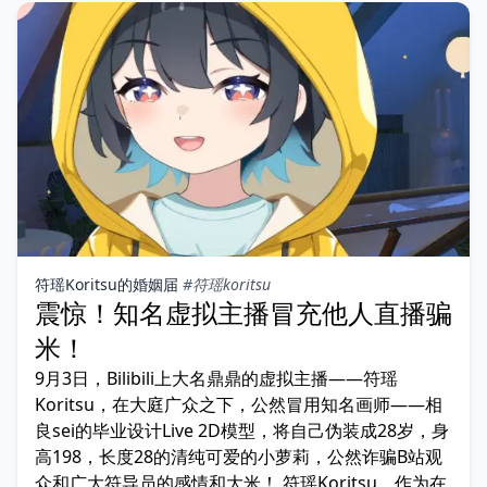
符瑶Koritsu的婚姻届
#符瑶koritsu
震惊！知名虚拟主播冒充他人直播骗
米！
9月3日，Bilibili上大名鼎鼎的虚拟主播——符瑶
Koritsu，在大庭广众之下，公然冒用知名画师——相
良sei的毕业设计Live 2D模型，将自己伪装成28岁，身
高198，长度28的清纯可爱的小萝莉，公然诈骗B站观
众和广大符导员的感情和大米！ 符瑶Koritsu，作为在