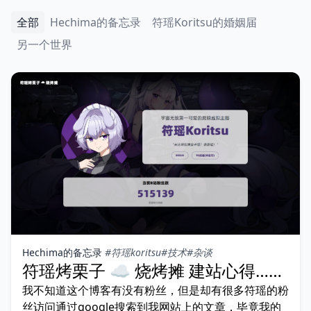
全部
Hechima的备忘录
符瑶Koritsu的婚姻届
另一个世界
Hechima的备忘录
#符瑶koritsu
#技术
#杂谈
符瑶烤栗子 ☁ 烧烤摊 建站心得……
我不知道这个博客有没有粉丝，但是却有很多符瑶的粉
丝访问通过google搜索到我网站上的文章，毕竟我的