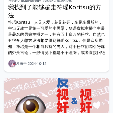
符瑶Koritsu的婚姻届
#符瑶koritsu
#杂谈
我找到了能够骗走符瑶Koritsu的方
法
符瑶Koritsu，人见人爱，花见花开，车见车爆胎的，
宇宙无敌世界第一可爱的小男梁，华语虚拟主播当中最
最著名的男娘主播之一，拥有五十多万的粉丝。自然也
有很多人想方设法想要得到符瑶Koritsu。但是众所周
知，符瑶是一个相当矜持的男人，对于粉丝们勾引符瑶
的虾头言论，一般情况下都是不予理睬，或者直接回绝
发布于 2024-10-12