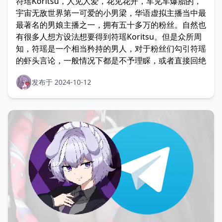
符瑶Koritsu，人见人爱，花见花开，车见车爆胎的，
宇宙无敌世界第一可爱的小男梁，华语虚拟主播当中最
最著名的男娘主播之一，拥有五十多万的粉丝。自然也
有很多人想方设法想要得到符瑶Koritsu。但是众所周
知，符瑶是一个相当矜持的男人，对于粉丝们勾引符瑶
的虾头言论，一般情况下都是不予理睬，或者直接回绝
发布于 2024-10-12