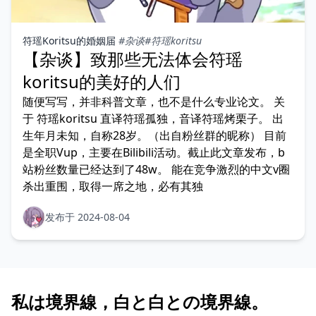
符瑶Koritsu的婚姻届
#杂谈
#符瑶koritsu
【杂谈】致那些无法体会符瑶
koritsu的美好的人们
随便写写，并非科普文章，也不是什么专业论文。 关
于 符瑶koritsu 直译符瑶孤独，音译符瑶烤栗子。 出
生年月未知，自称28岁。（出自粉丝群的昵称） 目前
是全职Vup，主要在Bilibili活动。截止此文章发布，b
站粉丝数量已经达到了48w。 能在竞争激烈的中文v圈
杀出重围，取得一席之地，必有其独
发布于 2024-08-04
私は境界線，白と白との境界線。