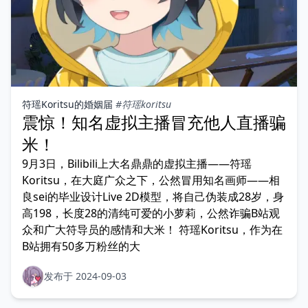
符瑶Koritsu的婚姻届
#符瑶koritsu
震惊！知名虚拟主播冒充他人直播骗
米！
9月3日，Bilibili上大名鼎鼎的虚拟主播——符瑶
Koritsu，在大庭广众之下，公然冒用知名画师——相
良sei的毕业设计Live 2D模型，将自己伪装成28岁，身
高198，长度28的清纯可爱的小萝莉，公然诈骗B站观
众和广大符导员的感情和大米！ 符瑶Koritsu，作为在
B站拥有50多万粉丝的大
发布于 2024-09-03