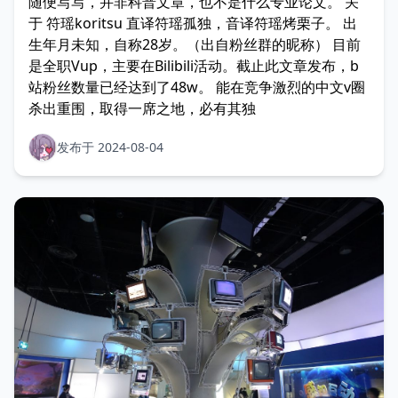
随便写写，并非科普文章，也不是什么专业论文。 关
于 符瑶koritsu 直译符瑶孤独，音译符瑶烤栗子。 出
生年月未知，自称28岁。（出自粉丝群的昵称） 目前
是全职Vup，主要在Bilibili活动。截止此文章发布，b
站粉丝数量已经达到了48w。 能在竞争激烈的中文v圈
杀出重围，取得一席之地，必有其独
发布于 2024-08-04